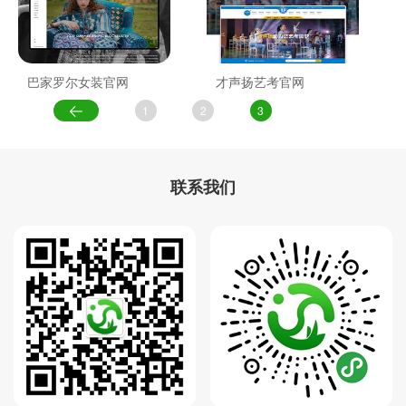
巴家罗尔女装官网
才声扬艺考官网
1
2
3
联系我们