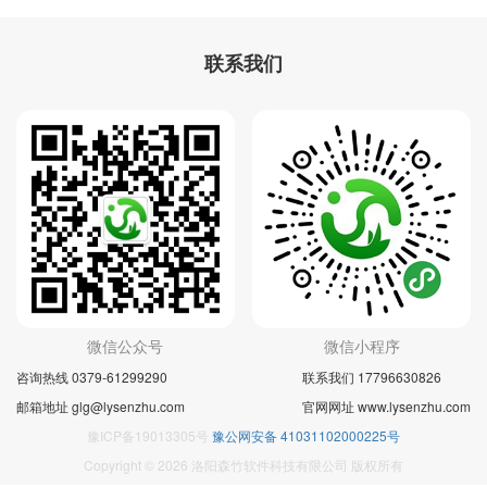
联系我们
微信公众号
微信小程序
咨询热线 0379-61299290
联系我们 17796630826
邮箱地址 glg@lysenzhu.com
官网网址 www.lysenzhu.com
豫ICP备19013305号
豫公网安备 41031102000225号
Copyright © 2026 洛阳森竹软件科技有限公司 版权所有