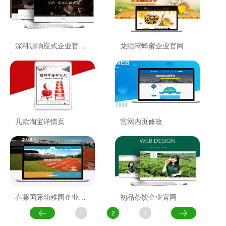
深科源响应式企业官…
龙须湾蜂蜜企业官网
几款淘宝详情页
官网内页修改
春藤国际幼稚园企业…
初品茶饮企业官网
1
2
3