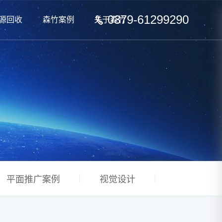
0379-61299290
源回收
森竹案例
关于森竹
平面推广案例
视觉设计