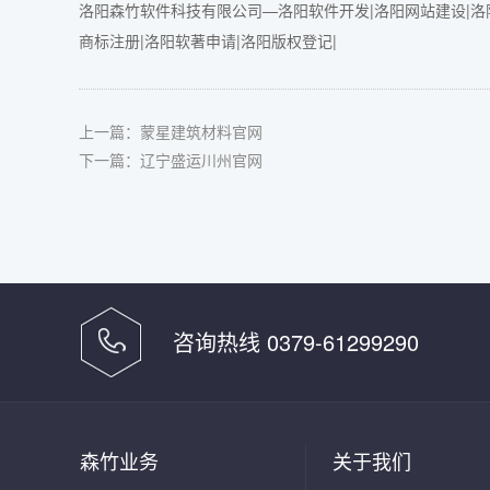
洛阳森竹软件科技有限公司—洛阳软件开发|洛阳网站建设|洛阳
商标注册|洛阳软著申请|洛阳版权登记|
上一篇：
蒙星建筑材料官网
下一篇：
辽宁盛运川州官网
咨询热线 0379-61299290
森竹业务
关于我们