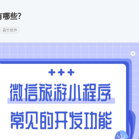
有哪些？
：
森竹软件