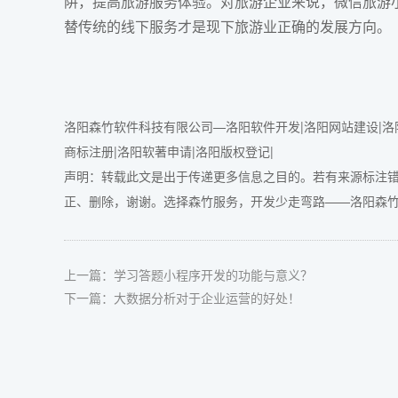
阱，提高旅游服务体验。对旅游企业来说，微信旅游
替传统的线下服务才是现下旅游业正确的发展方向。
洛阳森竹软件科技有限公司—洛阳软件开发|洛阳网站建设|洛阳
商标注册|洛阳软著申请|洛阳版权登记|
声明：转载此文是出于传递更多信息之目的。若有来源标注
正、删除，谢谢。选择森竹服务，开发少走弯路——
洛阳森竹软
上一篇：
学习答题小程序开发的功能与意义？
下一篇：
大数据分析对于企业运营的好处！